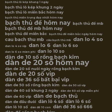
bạch thủ lô kép khung 1 ngày
bạch thủ lô kép khung 2 ngày
bạch thủ lô miền bắc hôm nay
bạch thủ miền trung đẹp nhất hôm nay
bạch thủ đề hôm nay
bạch thủ đề mb
bạch thủ đề mb hôm nay
bạch thủ đề miền bắc
bạch thủ đề miền bắc ngày hôm nay
dan lo 4 so
cau bach thu mb
câu bạch thủ mb
dan lo 6
dan lo 6 so
dan lo 4 so vip
dan lo 10 so
dan lo 6 so mien phi
dàn de 10 số rồng bạch kim
dàn de 20 số hôm nay
dàn de 20 số nuôi ngày rồng bạch kim
dàn de 20 số vip
dàn de 36 số bất bại vip
dàn de 50 số rồng bạch kim
dàn de 50 số víp
dàn de 60 số khung 2 ngày
dàn de 60 số víp miễn phí
dàn de bạch thủ
dàn de 60 vip
dàn lô 4 số
dàn lô 6 số
dàn de đầu đuôi
dàn đề 36 số 666
dàn lô 10 số
dàn đề 10 con