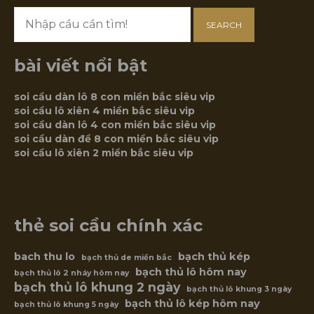
đề
chắc
SEARCH
ăn
100
lấy
số
bài viết nổi bật
chuẩn
win
đều
soi cầu dàn lô 8 con miền bắc siêu vip
soi cầu lô xiên 4 miền bắc siêu vip
soi cầu dàn lô 4 con miền bắc siêu vip
soi cầu dàn đề 8 con miền bắc siêu vip
soi cầu lô xiên 2 miền bắc siêu vip
thẻ soi cầu chính xác
bach thu lo
bạch thủ kép
bạch thủ de miền bắc
bạch thủ lô hôm nay
bạch thủ lô 2 nháy hôm nay
bạch thủ lô khung 2 ngày
bạch thủ lô khung 3 ngày
bạch thủ lô kép hôm nay
bạch thủ lô khung 5 ngày