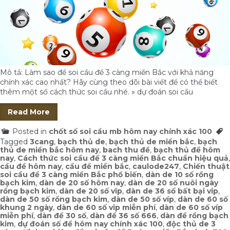
Mô tả: Làm sao để soi cầu đề 3 càng miền Bắc với khả năng
chính xác cao nhất? Hãy cùng theo dõi bài viết để có thể biết
thêm một số cách thức soi cầu nhé. » dự đoán soi cầu
Read More
Posted in
chốt số soi cầu mb hôm nay chính xác 100
Tagged
3cang
,
bạch thủ de
,
bạch thủ de miền bắc
,
bạch
thủ de miền bắc hôm nay
,
bach thu đề
,
bạch thủ đề hôm
nay
,
Cách thức soi cầu đề 3 càng miền Bắc chuẩn hiệu quả
,
cầu đề hôm nay
,
cầu đề miền bắc
,
caulode247
,
Chiến thuật
soi cầu đề 3 càng miền Bắc phổ biến
,
dàn de 10 số rồng
bạch kim
,
dàn de 20 số hôm nay
,
dàn de 20 số nuôi ngày
rồng bạch kim
,
dàn de 20 số vip
,
dàn de 36 số bất bại vip
,
dàn de 50 số rồng bạch kim
,
dàn de 50 số víp
,
dàn de 60 số
khung 2 ngày
,
dàn de 60 số vip miễn phí
,
dàn de 60 số víp
miễn phí
,
dàn đề 30 số
,
dàn đề 36 số 666
,
dàn đề rồng bạch
kim
,
dự đoán số đề hôm nay chính xác 100
,
độc thủ de 3