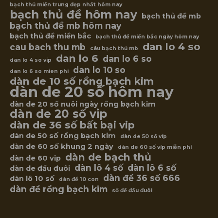
bạch thủ miền trung đẹp nhất hôm nay
bạch thủ đề hôm nay
bạch thủ đề mb
bạch thủ đề mb hôm nay
bạch thủ đề miền bắc
bạch thủ đề miền bắc ngày hôm nay
dan lo 4 so
cau bach thu mb
câu bạch thủ mb
dan lo 6
dan lo 6 so
dan lo 4 so vip
dan lo 10 so
dan lo 6 so mien phi
dàn de 10 số rồng bạch kim
dàn de 20 số hôm nay
dàn de 20 số nuôi ngày rồng bạch kim
dàn de 20 số vip
dàn de 36 số bất bại vip
dàn de 50 số rồng bạch kim
dàn de 50 số víp
dàn de 60 số khung 2 ngày
dàn de 60 số víp miễn phí
dàn de bạch thủ
dàn de 60 vip
dàn lô 4 số
dàn lô 6 số
dàn de đầu đuôi
dàn đề 36 số 666
dàn lô 10 số
dàn đề 10 con
dàn đề rồng bạch kim
số đề đầu đuôi