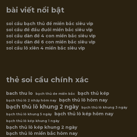
hôm
nay
bài viết nổi bật
lấy
lộc
soi cầu bạch thủ đề miền bắc siêu vip
soi cầu đề đầu đuôi miền bắc siêu vip
soi cầu dàn đề 4 con miền bắc siêu vip
soi cầu dàn đề 6 con miền bắc siêu vip
soi cầu lô xiên 4 miền bắc siêu vip
thẻ soi cầu chính xác
bach thu lo
bạch thủ kép
bạch thủ de miền bắc
bạch thủ lô hôm nay
bạch thủ lô 2 nháy hôm nay
bạch thủ lô khung 2 ngày
bạch thủ lô khung 3 ngày
bạch thủ lô kép hôm nay
bạch thủ lô khung 5 ngày
bạch thủ lô kép khung 1 ngày
bạch thủ lô kép khung 2 ngày
bạch thủ lô miền bắc hôm nay