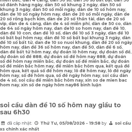
miền bắc
,
dàn 4 càng
,
dàn 50 số
,
dàn 50 số bất bại
,
dàn 50
số đánh hàng ngày
,
dàn 50 số khung 2 ngày
,
dàn 50 số
khung 3 ngày
,
dàn 50 số mỗi ngày
,
dàn de 10 số hôm nay
,
dàn de 10 số ngày hôm nay
,
dàn de 20 số mỗi ngày
,
dàn de
20 số rồng bạch kim
,
dàn de 20 số thần tài
,
dàn de 20 số
vip
,
dàn de 4 càng
,
dàn de 4 số miễn phí
,
dàn de 50 co
,
dàn
de 64 số ngày hôm nay
,
dan de10 so hom nay
,
dan đê 10
,
dàn đề 10 con
,
dan đề 10 số
,
dàn đề 10 số 3 ngày
,
dàn đề 10
số bất bại hôm nay
,
dàn đề 10 số bất bại khung 3 ngày
,
dàn
đề 10 số bất tử
,
dan đe 10 so nuoi khung
,
dàn đề 20 số ngày
hôm nay
,
dàn đề 36 số hôm nay
,
dan đề 50
,
dàn đề 6 số
,
dàn đề bất tử hôm nay
,
dự đoán lô hôm nay
,
dự đoán số đề
,
dự đoán số đề 888
,
dự đoán số đề hôm nay 888
,
dự đoán
số đề hôm nay miền bắc
,
dự đoán số đề miền bắc
,
dự đoán
số đề miền bắc hôm nay
,
đề miền bắc hôm qua
,
kết quả đề
hôm qua
,
kết quả số đề hôm nay
,
lô đê hôm nay
,
lô đề ngày
hôm nay
,
số đề hôm qua
,
số đề ngày hôm nay
,
soi cầu dàn
de 4 số
,
soi cầu đề miền bắc hôm nay
,
xin so de mien bac
ở
hom nay
,
xin số de ngày hôm nay
86 bình luận
soi
cầu
dàn
đề
soi cầu dàn đề 10 số hôm nay giầu to
8
sau 6h30
con
miền
bắc
đã câp nhật:
Thứ Tư, 05/08/2026 - 19:58
by
soi cầu
siêu
xs chính xác nhất
vip