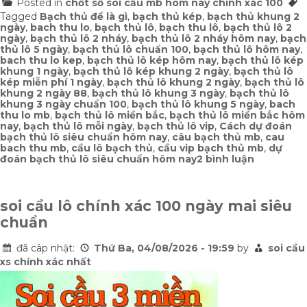
Posted in
chốt số soi cầu mb hôm nay chính xác 100
Tagged
Bạch thủ đề là gì
,
bạch thủ kép
,
bạch thủ khung 2
ngày
,
bach thu lo
,
bạch thủ lô
,
bạch thu lô
,
bạch thủ lô 2
ngày
,
bạch thủ lô 2 nháy
,
bạch thủ lô 2 nháy hôm nay
,
bạch
thủ lô 5 ngày
,
bạch thủ lô chuẩn 100
,
bạch thủ lô hôm nay
,
bach thu lo kep
,
bạch thủ lô kép hôm nay
,
bạch thủ lô kép
khung 1 ngày
,
bạch thủ lô kép khung 2 ngày
,
bạch thủ lô
kép miễn phí 1 ngày
,
bạch thủ lô khung 2 ngày
,
bạch thủ lô
khung 2 ngày 88
,
bạch thủ lô khung 3 ngày
,
bạch thủ lô
khung 3 ngày chuẩn 100
,
bạch thủ lô khung 5 ngày
,
bach
thu lo mb
,
bạch thủ lô miền bắc
,
bạch thủ lô miền bắc hôm
nay
,
bạch thủ lô mỗi ngày
,
bạch thủ lô vip
,
Cách dự đoán
bạch thủ lô siêu chuẩn hôm nay
,
câu bạch thủ mb
,
cau
bach thu mb
,
cầu lô bạch thủ
,
cầu vip bạch thủ mb
,
dự
ở
đoán bạch thủ lô siêu chuẩn hôm nay
2 bình luận
dự
đoán
bạch
thủ
soi cầu lô chính xác 100 ngày mai siêu
lô
chuẩn
siêu
chuẩn
hôm
đã câp nhật:
Thứ Ba, 04/08/2026 - 19:59
by
soi cầu
nay
xs chính xác nhất
ăn
lớn