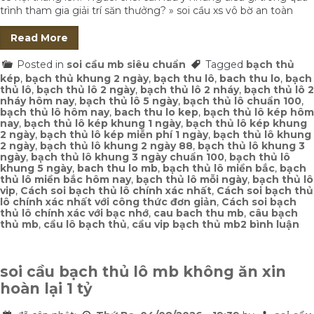
trình tham gia giải trí săn thưởng? » soi cầu xs vô bờ an toàn
Read More
Posted in
soi cầu mb siêu chuẩn
Tagged
bạch thủ
kép
,
bạch thủ khung 2 ngày
,
bạch thu lô
,
bach thu lo
,
bạch
thủ lô
,
bạch thủ lô 2 ngày
,
bạch thủ lô 2 nháy
,
bạch thủ lô 2
nháy hôm nay
,
bạch thủ lô 5 ngày
,
bạch thủ lô chuẩn 100
,
bạch thủ lô hôm nay
,
bach thu lo kep
,
bạch thủ lô kép hôm
nay
,
bạch thủ lô kép khung 1 ngày
,
bạch thủ lô kép khung
2 ngày
,
bạch thủ lô kép miễn phí 1 ngày
,
bạch thủ lô khung
2 ngày
,
bạch thủ lô khung 2 ngày 88
,
bạch thủ lô khung 3
ngày
,
bạch thủ lô khung 3 ngày chuẩn 100
,
bạch thủ lô
khung 5 ngày
,
bach thu lo mb
,
bạch thủ lô miền bắc
,
bạch
thủ lô miền bắc hôm nay
,
bạch thủ lô mỗi ngày
,
bạch thủ lô
vip
,
Cách soi bạch thủ lô chính xác nhất
,
Cách soi bạch thủ
lô chính xác nhất với công thức đơn giản
,
Cách soi bạch
thủ lô chính xác với bạc nhớ
,
cau bach thu mb
,
câu bạch
ở
thủ mb
,
cầu lô bạch thủ
,
cầu vip bạch thủ mb
2 bình luận
cá
soi
bạ
th
soi cầu bạch thủ lô mb không ăn xin
lô
hoàn lại 1 tỷ
ch
xá
nh