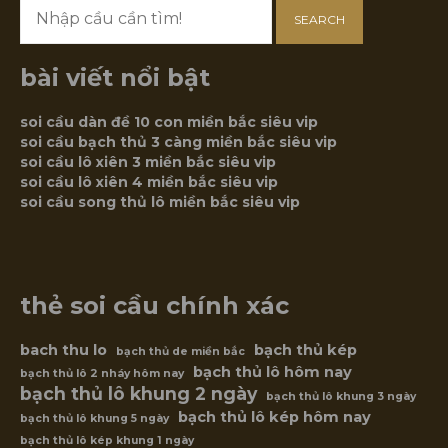
bạch
SEARCH
thủ
lô
chính
xác
bài viết nổi bật
nhất
lấy
số
soi cầu dàn đề 10 con miền bắc siêu vip
đẹp
soi cầu bạch thủ 3 càng miền bắc siêu vip
soi cầu lô xiên 3 miền bắc siêu vip
soi cầu lô xiên 4 miền bắc siêu vip
soi cầu song thủ lô miền bắc siêu vip
thẻ soi cầu chính xác
bach thu lo
bạch thủ kép
bạch thủ de miền bắc
bạch thủ lô hôm nay
bạch thủ lô 2 nháy hôm nay
bạch thủ lô khung 2 ngày
bạch thủ lô khung 3 ngày
bạch thủ lô kép hôm nay
bạch thủ lô khung 5 ngày
bạch thủ lô kép khung 1 ngày