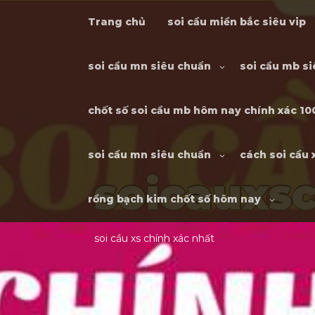
Trang chủ
soi cầu miền bắc siêu vip
soi cầu mn siêu chuẩn
soi cầu mb s
chốt số soi cầu mb hôm nay chính xác 10
soi cầu mn siêu chuẩn
cách soi cầu 
s
o
i
c
a
u
x
s
rồng bạch kim chốt số hôm nay
s
o
i
c
ầ
u
x
s
c
h
í
n
h
x
á
c
n
h
ấ
t