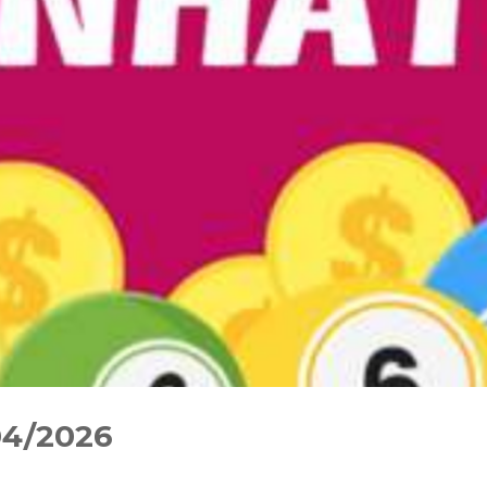
04/2026