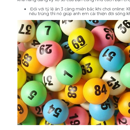
Đối với tỷ lệ ăn 3 càng miền bắc khi chơi online:
nếu trúng thì nó giúp anh em cải thiện đời sống k