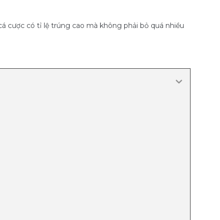
cá cược có tỉ lệ trúng cao mà không phải bỏ quá nhiều