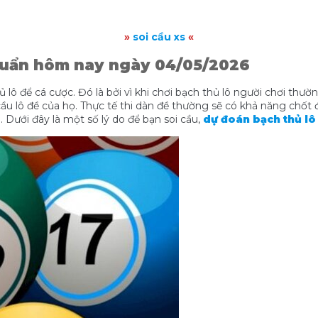
»
soi cầu xs
«
chuẩn hôm nay ngày 04/05/2026
ô để cá cược. Đó là bởi vì khi chơi bạch thủ lô người chơi thườn
ầu lô đề của họ. Thực tế thi dàn đề thường sẽ có khả năng chốt đ
Dưới đây là một số lý do để bạn soi cầu,
dự đoán bạch thủ lô