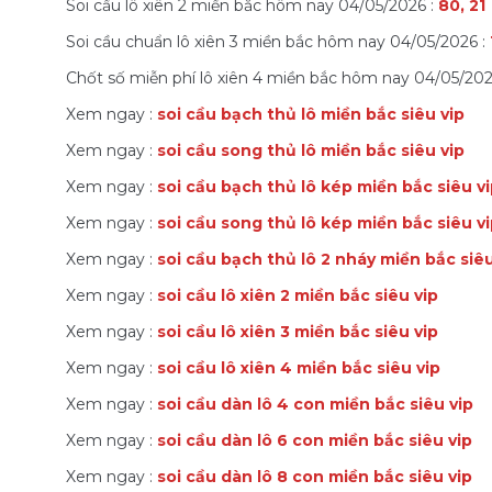
Soi cầu lô xiên 2 miền bắc hôm nay 04/05/2026 :
80, 21
Soi cầu chuẩn lô xiên 3 miền bắc hôm nay 04/05/2026 :
Chốt số miễn phí lô xiên 4 miền bắc hôm nay 04/05/202
Xem ngay :
soi cầu bạch thủ lô miền bắc siêu vip
Xem ngay :
soi cầu song thủ lô miền bắc siêu vip
Xem ngay :
soi cầu bạch thủ lô kép miền bắc siêu v
Xem ngay :
soi cầu song thủ lô kép miền bắc siêu v
Xem ngay :
soi cầu bạch thủ lô 2 nháy miền bắc siêu
Xem ngay :
soi cầu lô xiên 2 miền bắc siêu vip
Xem ngay :
soi cầu lô xiên 3 miền bắc siêu vip
Xem ngay :
soi cầu lô xiên 4 miền bắc siêu vip
Xem ngay :
soi cầu dàn lô 4 con miền bắc siêu vip
Xem ngay :
soi cầu dàn lô 6 con miền bắc siêu vip
Xem ngay :
soi cầu dàn lô 8 con miền bắc siêu vip