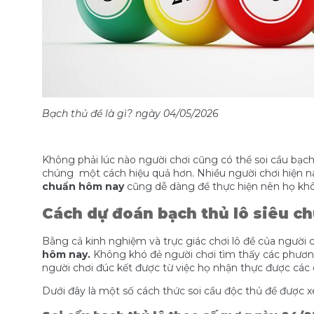
Bạch thủ đề là gì? ngày 04/05/2026
Không phải lúc nào người chơi cũng có thể soi cầu bạch 
chúng một cách hiệu quả hơn. Nhiều người chơi hiện na
chuẩn hôm nay
cũng dễ dàng đề thực hiện nên họ khôn
Cách dự đoán bạch thủ lô siêu 
Bằng cả kinh nghiệm và trực giác chơi lô đề của người
hôm nay.
Không khó đẻ người chơi tìm thấy các phươn
người chơi đúc kết được từ việc họ nhận thực được các d
Dưới đây là một số cách thức soi cầu độc thủ đề được 