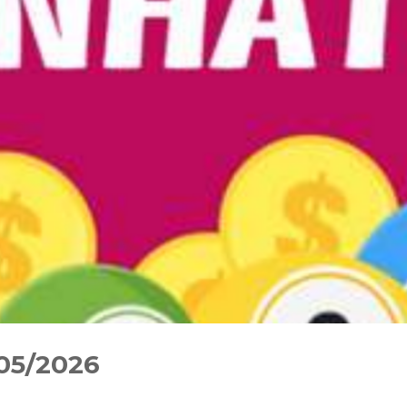
/05/2026