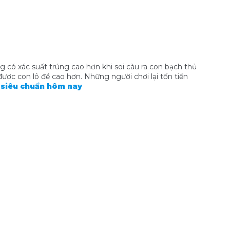
g có xác suất trúng cao hơn khi soi càu ra con bạch thủ
ược con lô đề cao hơn. Những người chơi lại tốn tiền
 siêu chuẩn hôm nay