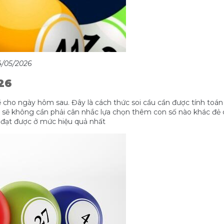
4/05/2026
26
đề cho ngày hôm sau. Đây là cách thức soi cầu cần được tính toán 
ạn sẽ không cần phải cân nhắc lựa chọn thêm con số nào khác đẻ 
 đạt được ở mức hiệu quả nhất