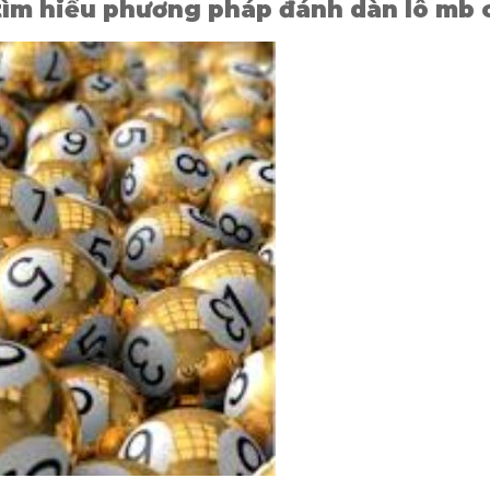
tìm hiểu phương pháp đánh dàn lô mb c