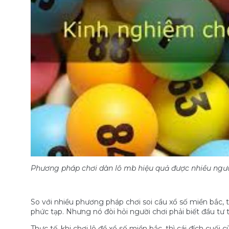
Phương pháp chơi dàn lô mb hiệu quả được nhiều người
So với nhiều phương pháp chơi soi cầu xổ số miền bắc, 
phức tạp. Nhưng nó đòi hỏi người chơi phải biết đầu tư 
Thực tế, khi chơi lô đề xổ số miền bắc, thì cái đích c