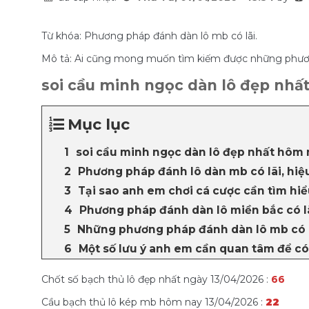
Từ khóa: Phương pháp đánh dàn lô mb có lãi.
Mô tả: Ai cũng mong muốn tìm kiếm được những phương 
soi cầu minh ngọc dàn lô đẹp nhấ
Mục lục
soi cầu minh ngọc dàn lô đẹp nhất hôm 
Phương pháp đánh lô dàn mb có lãi, hiệ
Tại sao anh em chơi cá cược cần tìm hi
Phương pháp đánh dàn lô miền bắc có lã
Những phương pháp đánh dàn lô mb có lã
Một số lưu ý anh em cần quan tâm để có 
Chốt số bạch thủ lô đẹp nhất ngày 13/04/2026 :
66
Cầu bạch thủ lô kép mb hôm nay 13/04/2026 :
22