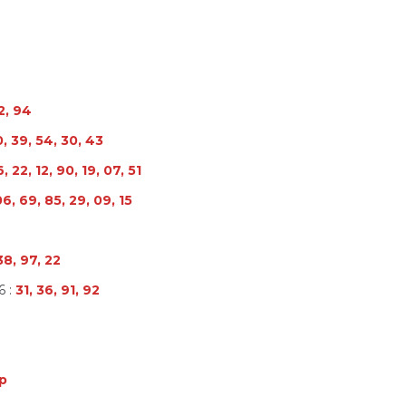
72, 94
, 39, 54, 30, 43
, 22, 12, 90, 19, 07, 51
06, 69, 85, 29, 09, 15
38, 97, 22
6 :
31, 36, 91, 92
ip