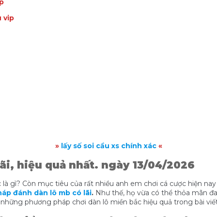
ip
 vip
»
lấy số soi cầu xs chính xác
«
ãi, hiệu quả nhất. ngày 13/04/2026
là gì? Còn mục tiêu của rất nhiều anh em chơi cá cược hiện nay 
áp đánh dàn lô mb có lãi
.
Như thế, họ vừa có thể thỏa mãn đa
 những phương pháp chơi dàn lô miền bắc hiệu quả trong bài viết