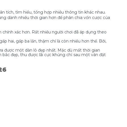
hân tích, tìm hiểu, tổng hợp nhiều thông tin khác nhau.
ũng dành nhiều thời gian hơn để phân chia vốn cược của
n chính xác hơn. Rất nhiều người chơi đã áp dụng theo
p hai, gấp ba lần, thậm chí là còn nhiều hơn thế. Bởi,
 ra được một dàn lô đẹp nhất. Mặc dù mất thời gian
bắc đẹp, thu được lãi cực khủng chỉ sau một ván đặt
26