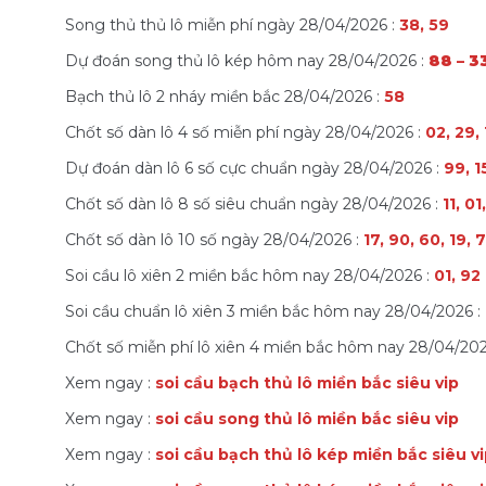
Song thủ thủ lô miễn phí ngày 28/04/2026 :
38, 59
Dự đoán song thủ lô kép hôm nay 28/04/2026 :
88 – 3
Bạch thủ lô 2 nháy miền bắc 28/04/2026 :
58
Chốt số dàn lô 4 số miễn phí ngày 28/04/2026 :
02, 29, 
Dự đoán dàn lô 6 số cực chuẩn ngày 28/04/2026 :
99, 1
Chốt số dàn lô 8 số siêu chuẩn ngày 28/04/2026 :
11, 01
Chốt số dàn lô 10 số ngày 28/04/2026 :
17, 90, 60, 19, 
Soi cầu lô xiên 2 miền bắc hôm nay 28/04/2026 :
01, 92
Soi cầu chuẩn lô xiên 3 miền bắc hôm nay 28/04/2026 :
Chốt số miễn phí lô xiên 4 miền bắc hôm nay 28/04/202
Xem ngay :
soi cầu bạch thủ lô miền bắc siêu vip
Xem ngay :
soi cầu song thủ lô miền bắc siêu vip
Xem ngay :
soi cầu bạch thủ lô kép miền bắc siêu v