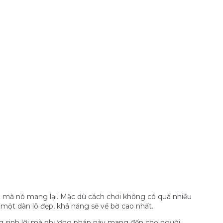
quả mà nó mang lại. Mặc dù cách chơi không có quá nhiều
c một dàn lô đẹp, khả năng sẽ về bờ cao nhất.
năng sinh lời mà phương pháp này mang đến cho người