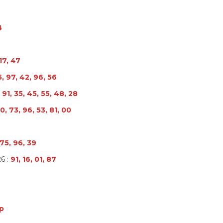
3
17, 47
5, 97, 42, 96, 56
, 91, 35, 45, 55, 48, 28
70, 73, 96, 53, 81, 00
75, 96, 39
6 :
91, 16, 01, 87
ip