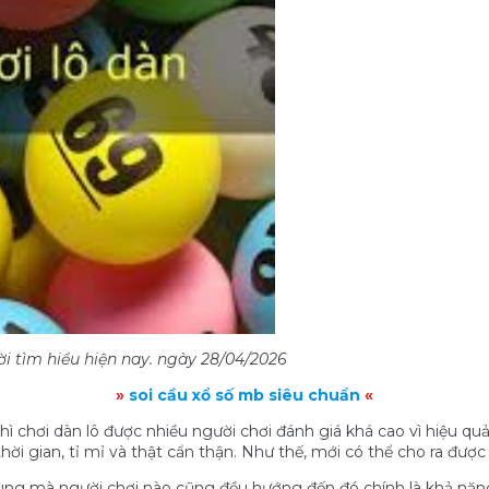
i tìm hiểu hiện nay. ngày 28/04/2026
»
soi cầu xổ số mb siêu chuẩn
«
thì chơi dàn lô được nhiều người chơi đánh giá khá cao vì hiệu 
thời gian, tỉ mỉ và thật cẩn thận. Như thế, mới có thể cho ra đượ
uối cùng mà người chơi nào cũng đều hướng đến đó chính là khả 