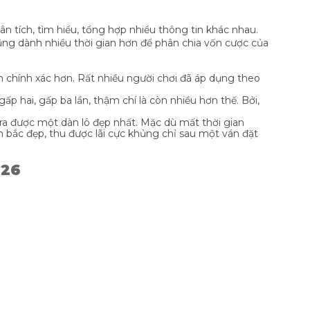
hân tích, tìm hiểu, tổng hợp nhiều thông tin khác nhau.
ũng dành nhiều thời gian hơn để phân chia vốn cược của
n chính xác hơn. Rất nhiều người chơi đã áp dụng theo
p hai, gấp ba lần, thậm chí là còn nhiều hơn thế. Bởi,
 ra được một dàn lô đẹp nhất. Mặc dù mất thời gian
bắc đẹp, thu được lãi cực khủng chỉ sau một ván đặt
026