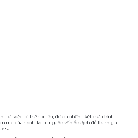
ngoài việc có thể soi cầu, đưa ra những kết quả chính
m mê của mình, lại có nguồn vốn ổn định để tham gia
 sau.