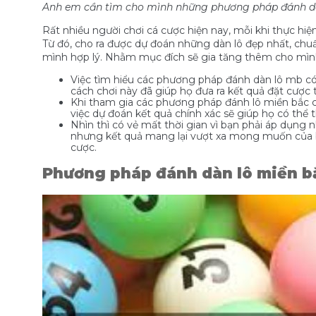
Anh em cần tìm cho mình những phương pháp đánh dàn
Rất nhiều người chơi cá cược hiện nay, mỗi khi thực hiện
Từ đó, cho ra được dự đoán những dàn lô đẹp nhất, chu
mình hợp lý. Nhằm mục đích sẽ gia tăng thêm cho mình
Việc tìm hiểu các phương pháp đánh dàn lô mb có 
cách chơi này đã giúp họ đưa ra kết quả đặt cược 
Khi tham gia các phương pháp đánh lô miền bắc có 
việc dự đoán kết quả chính xác sẽ giúp họ có thể 
Nhìn thì có vẻ mất thời gian vì bạn phải áp dụng
nhưng kết quả mang lại vượt xa mong muốn của b
cược.
Phương pháp đánh dàn lô miền bắ