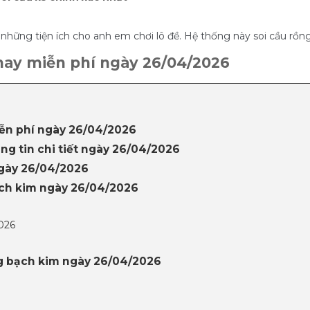
hững tiện ích cho anh em chơi lô đề. Hệ thống này soi cầu rồng
nay miễn phí ngày 26/04/2026
iễn phí ngày 26/04/2026
ng tin chi tiết ngày 26/04/2026
ngày 26/04/2026
ạch kim ngày 26/04/2026
2026
ng bạch kim ngày 26/04/2026