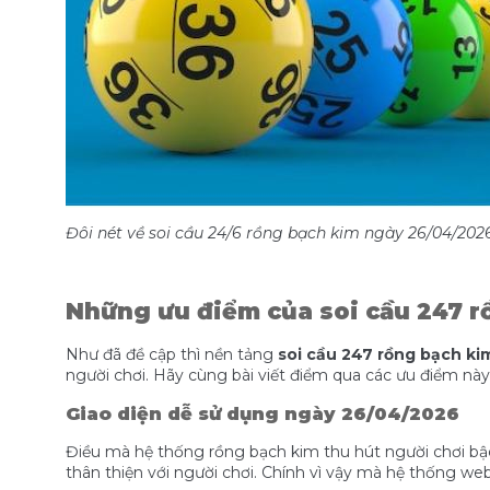
Đôi nét về soi cầu 24/6 rồng bạch kim ngày 26/04/202
Những ưu điểm của soi cầu 247 
Như đã đề cập thì nền tảng
soi cầu 247 rồng bạch k
người chơi. Hãy cùng bài viết điểm qua các ưu điểm này
Giao diện dễ sử dụng ngày 26/04/2026
Điều mà hệ thống rồng bạch kim thu hút người chơi bậc
thân thiện với người chơi. Chính vì vậy mà hệ thống we