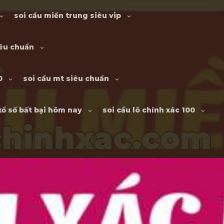
soi cầu miền trung siêu vip
iêu chuẩn
0
soi cầu mt siêu chuẩn
xổ số bất bại hôm nay
soi cầu lô chính xác 100
c
h
i
n
h
x
a
c
.
c
o
m