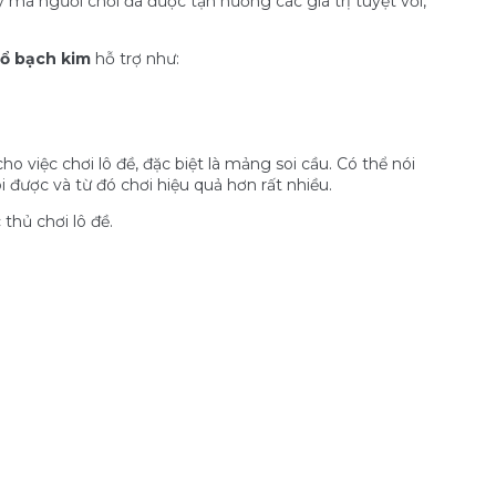
 mà người chơi đã được tận hưởng các giá trị tuyệt vời,
hổ bạch kim
hỗ trợ như:
việc chơi lô đề, đặc biệt là mảng soi cầu. Có thể nói
oi được và từ đó chơi hiệu quả hơn rất nhiều.
thủ chơi lô đề.