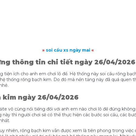
»
soi cầu xs ngày mai
«
ng thông tin chi tiết ngày 26/04/2026
tiện ích cho anh em chơi lô đề. Hệ thống này soi cầu rồng bạch 
ến hệ thống rồng bạch kim. Do đó mà nền tảng này đã quá quen t
 nhé.
ch kim ngày 26/04/2026
site vô cùng nổi tiếng đối với anh em nào chơi lô đề đúng không
ảng này thì người chơi sẽ có thể thực hiện các bước soi cầu, các 
 nhất.
uy nhiên, rồng bạch kim vẫn được xem là tiên phong trong việc cu