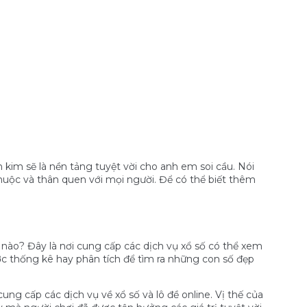
kim sẽ là nền tảng tuyệt vời cho anh em soi cầu. Nói
huộc và thân quen với mọi người. Để có thể biết thêm
 nào? Đây là nơi cung cấp các dịch vụ xổ số có thể xem
bước thống kê hay phân tích để tìm ra những con số đẹp
ng cấp các dịch vụ về xổ số và lô đề online. Vị thế của