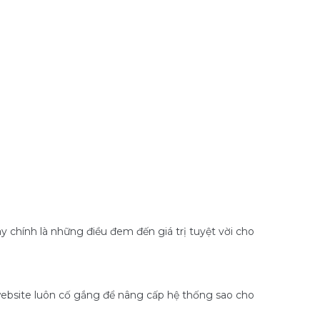
 chính là những điều đem đến giá trị tuyệt vời cho
website luôn cố gắng để nâng cấp hệ thống sao cho