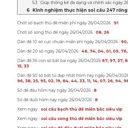
Giúp thống kê đa dạng và chính xác ngày 2
Kinh nghiệm thực hiện soi cầu 247 rồn
Chốt số bạch thủ đề miễn phí ngày 26/04/2026 :
91
Chốt số song thủ đề ngày 26/04/2026 :
08, 26
Dàn đề 10 số cực chuẩn miễn phí ngày 26/04/2026 :
90,
Dàn đề 20 số ngày 26/04/2026 :
46, 74, 04, 01, 09, 76, 
Dàn đề 36 con số bất bại ngày 26/04/2026
67, 97, 37, 8
15, 33
Dàn đề 50 số bất tử đẹp nhất hôm nay ngày 26/04/2026
96, 38, 25, 95, 02, 19, 84, 44, 33, 11, 14, 07, 26, 94, 9
Số đề đầu hôm nay ngày 26/04/2026 :
8
Số đề đuôi hôm nay ngày 26/04/2026 :
8
Xem ngay :
soi cầu bạch thủ đề miền bắc siêu vip
Xem ngay :
soi cầu song thủ đề miền bắc siêu vip