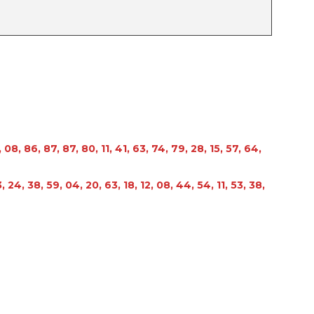
 08, 86, 87, 87, 80, 11, 41, 63, 74, 79, 28, 15, 57, 64,
3, 24, 38, 59, 04, 20, 63, 18, 12, 08, 44, 54, 11, 53, 38,