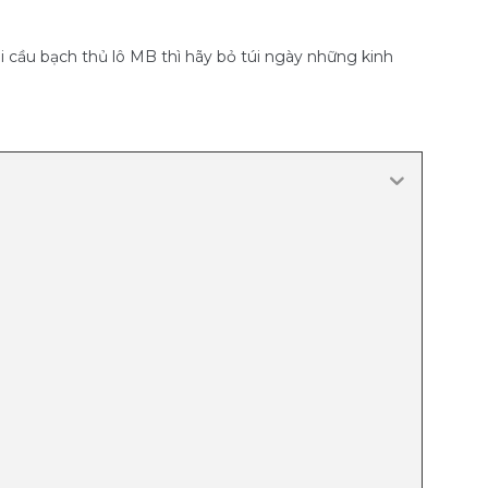
i cầu bạch thủ lô MB thì hãy bỏ túi ngày những kinh