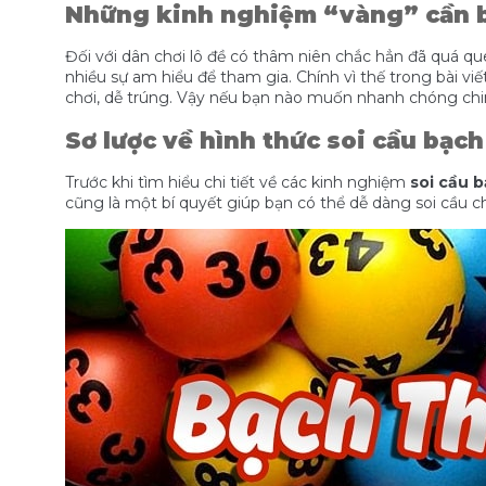
Những kinh nghiệm “vàng” cần bi
Đối với dân chơi lô đề có thâm niên chắc hẳn đã quá qu
nhiều sự am hiểu để tham gia. Chính vì thế trong bài vi
chơi, dễ trúng. Vậy nếu bạn nào muốn nhanh chóng chin
Sơ lược về hình thức soi cầu bạc
Trước khi tìm hiểu chi tiết về các kinh nghiệm
soi cầu 
cũng là một bí quyết giúp bạn có thể dễ dàng soi cầu c