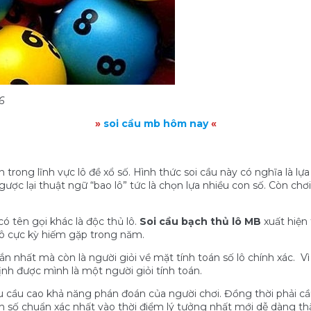
6
»
soi cầu mb hôm nay
«
 trong lĩnh vực lô đề xổ số. Hình thức soi cầu này có nghĩa là l
ợc lại thuật ngữ “bao lô” tức là chọn lựa nhiều con số. Còn chơ
có tên gọi khác là độc thủ lô.
Soi cầu bạch thủ lô MB
xuất hiện
 lô cực kỳ hiếm gặp trong năm.
 nhất mà còn là người giỏi về mặt tính toán số lô chính xác. Vì 
h được mình là một người giỏi tính toán.
êu cầu cao khả năng phán đoán của người chơi. Đồng thời phải c
n số chuẩn xác nhất vào thời điểm lý tưởng nhất mới dễ dàng th