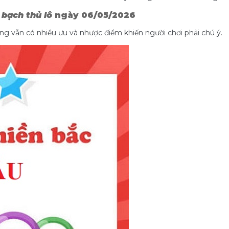
bạch thủ lô
ngày 06/05/2026
g vẫn có nhiều ưu và nhược điểm khiến người chơi phải chú ý.