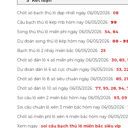
Kết luận
Chốt số bạch thủ lô đẹp nhất ngày 06/05/2026 :
08
Cầu bạch thủ lô kép mb hôm nay 06/05/2026 :
99
Song thủ thủ lô miễn phí ngày 06/05/2026 :
54, 84
Dự đoán song thủ lô kép hôm nay 06/05/2026 :
00 – 9
Bạch thủ lô 2 nháy miền bắc 06/05/2026 :
25
Chốt số dàn lô 4 số miễn phí ngày 06/05/2026 :
30, 85, 
Dự đoán dàn lô 6 số cực chuẩn ngày 06/05/2026 :
53, 2
Chốt số dàn lô 8 số siêu chuẩn ngày 06/05/2026 :
85, 21
Chốt số dàn lô 10 số ngày 06/05/2026 :
77, 95, 28, 94, 
Soi cầu lô xiên 2 miền bắc hôm nay 06/05/2026 :
93, 09
Soi cầu chuẩn lô xiên 3 miền bắc hôm nay 06/05/2026 :
Chốt số miễn phí lô xiên 4 miền bắc hôm nay 06/05/202
Xem ngay :
soi cầu bạch thủ lô miền bắc siêu vip