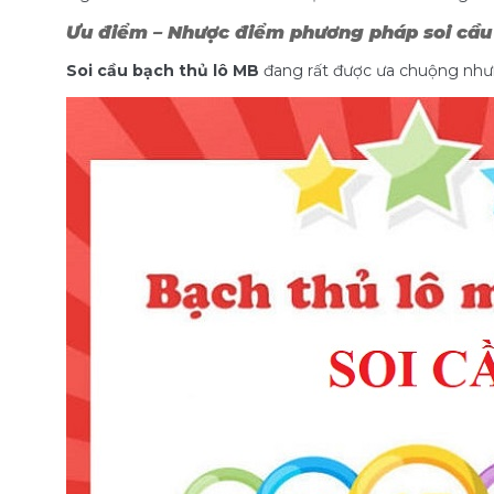
Ưu điểm – Nhược điểm phương pháp soi cầu 
Soi cầu bạch thủ lô MB
đang rất được ưa chuộng nhưn