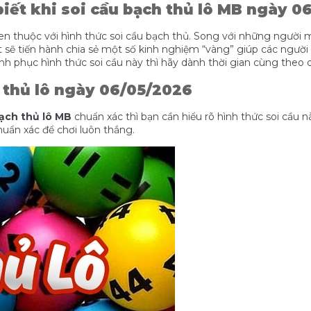
ết khi soi cầu bạch thủ lô MB ngày 0
en thuộc với hình thức soi cầu bạch thủ. Song với những người mớ
ết sẽ tiến hành chia sẻ một số kinh nghiệm “vàng” giúp các ngườ
h phục hình thức soi cầu này thì hãy dành thời gian cùng theo d
h thủ lô ngày 06/05/2026
bạch thủ lô MB
chuẩn xác thì bạn cần hiểu rõ hình thức soi cầu n
huẩn xác để chơi luôn thắng.