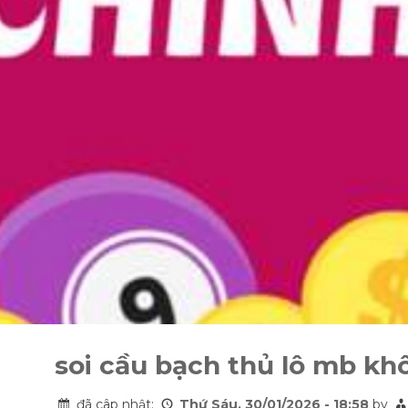
Skip
to
soi cầu bạch thủ lô mb khô
content
đã câp nhật:
Thứ Sáu, 30/01/2026 - 18:58
by