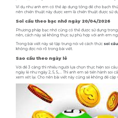
Ví dụ như anh em có thể áp dụng tổng để cho bạch thủ l
nên chiến thuật này được xem là chiến thuật được sử dụ
Soi cầu theo bạc nhớ ngày 20/04/2026
Phương pháp bạc nhớ cũng có thể được sử dụng trong vi
nên, cách này sẽ không thực sự phù hợp với anh em ngườ
Trong bài viết này sẽ tập trung nói về cách thức
soi cầ
không đợc nói rõ trong bài viết.
Sao cầu theo ngày lẻ
Với đề 3 càng thì nhiều người lựa chọn thực hiện soi cầ
ngày lẻ như ngày 2, 5, 5,…. Thì anh em sẽ tiến hành soi
xem xét lại. Cho nên bài viết này cũng sẽ không đề cập