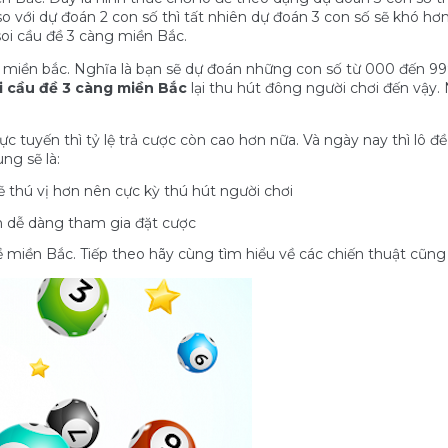
so với dự đoán 2 con số thì tất nhiên dự đoán 3 con số sẽ khó h
 soi cầu đề 3 càng miền Bắc.
ố miền bắc. Nghĩa là bạn sẽ dự đoán những con số từ 000 đến 999
i cầu đề 3 càng miền Bắc
lại thu hút đông người chơi đến vậy. N
c tuyến thì tỷ lệ trả cược còn cao hơn nữa. Và ngày nay thì lô đề
ng sẽ là:
ẽ thú vị hơn nên cực kỳ thú hút người chơi
ên dễ dàng tham gia đặt cược
ề miền Bắc. Tiếp theo hãy cùng tìm hiểu về các chiến thuật cũn