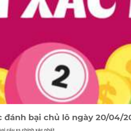
c đánh bại chủ lô ngày 20/04/2
soi cầu xs chính xác nhất