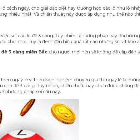
ô cách ngày, cho giải đặc biệt hay trường hợp các lô như lô nhá
ng nhiều nhất. Và chiến thuật này được áp dụng như thế nào thì
ệc soi cầu lô đề 3 càng. Tuy nhiên, phương pháp này đòi hỏi ngư
i chơi mới. Tuy là đem đến hiệu quả rất cao nhưng sẽ rất khó á
u đề 3 càng miền Bắc
cho người mới nên sẽ không đề cập đến so
u theo ngày lẻ vì theo kinh nghiệm chuyên gia thì ngày lẻ là nhữn
 cầu cho đề 3 càng. Tuy nhiên, chiến thuật này chưa được khẳng 
 về phương pháp soi cầu này.