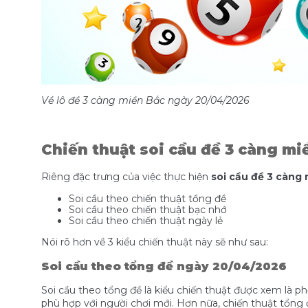
Về lô đề 3 càng miền Bắc ngày 20/04/2026
Chiến thuật soi cầu đề 3 càng m
Riêng đặc trưng của việc thực hiện
soi cầu đề 3 càng
Soi cầu theo chiến thuật tổng đề
Soi cầu theo chiến thuật bạc nhớ
Soi cầu theo chiến thuật ngày lẻ
Nói rõ hơn về 3 kiểu chiến thuật này sẽ như sau:
Soi cầu theo tổng đề ngày 20/04/2026
Soi cầu theo tổng đề là kiểu chiến thuật được xem là p
phù hợp với người chơi mới. Hơn nữa, chiến thuật tổng 