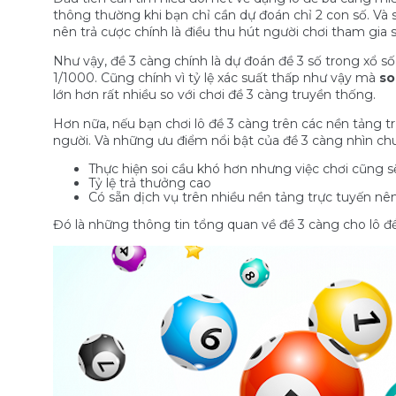
thông thường khi bạn chỉ cần dự đoán chỉ 2 con số. Và 
nên trả cược chính là điều thu hút người chơi tham gia
Như vậy, đề 3 càng chính là dự đoán đề 3 số trong xổ s
1/1000. Cũng chính vì tỷ lệ xác suất thấp như vậy mà
so
lớn hơn rất nhiều so với chơi đề 3 càng truyền thống.
Hơn nữa, nếu bạn chơi lô đề 3 càng trên các nền tảng trự
người. Và những ưu điểm nổi bật của đề 3 càng nhìn chu
Thực hiện soi cầu khó hơn nhưng việc chơi cũng s
Tỷ lệ trả thưởng cao
Có sẵn dịch vụ trên nhiều nền tảng trực tuyến n
Đó là những thông tin tổng quan về đề 3 càng cho lô đ