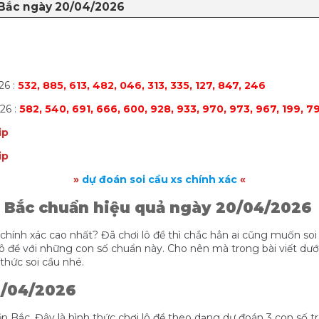
 Bắc ngày 20/04/2026
26 :
532, 885, 613, 482, 046, 313, 335, 127, 847, 246
26 :
582, 540, 691, 666, 600, 928, 933, 970, 973, 967, 199, 79
ip
ip
»
dự đoán soi cầu xs chính xác
«
n Bắc chuẩn hiệu quả ngày 20/04/2026
 chính xác cao nhất? Đã chơi lô đề thì chắc hẳn ai cũng muốn s
lô đề với những con số chuẩn này. Cho nên mà trong bài viết dướ
thức soi cầu nhé.
0/04/2026
n Bắc. Đây là hình thức chơi lô đề theo dạng dự đoán 3 con số tr