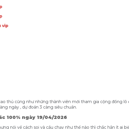
ip
ip
 vip
ao thủ cũng như những thành viên mới tham gia cộng đồng lô đ
hàng ngày , dự đoán 3 càng siêu chuẩn.
xác 100% ngày 19/04/2026
hưng nói về cách soi và cầu chạy như thế nào thì chắc hẳn ít ai bi