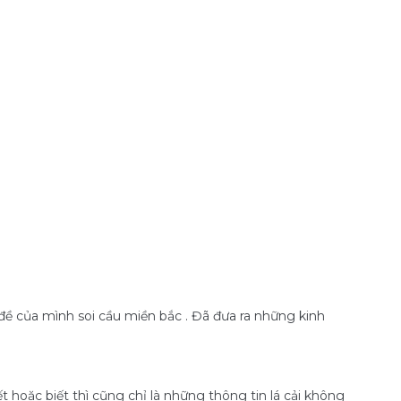
ề của mình soi cầu miền bắc . Đã đưa ra những kinh
ết hoặc biết thì cũng chỉ là những thông tin lá cải không