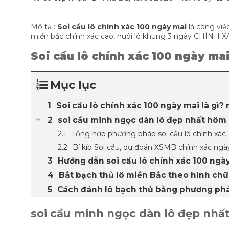
Mô tả :
Soi cầu lô chính xác 100 ngày mai
là công việ
miền bắc chính xác cao, nuôi lô khung 3 ngày CHÍN
Soi cầu lô chính xác 100 ngày ma
Mục lục
Soi cầu lô chính xác 100 ngày mai là gì?
soi cầu minh ngọc dàn lô đẹp nhất hôm
Tổng hợp phương pháp soi cầu lô chính xá
Bí kíp Soi cầu, dự đoán XSMB chính xác ngà
Hướng dẫn soi cầu lô chính xác 100 ngà
Bắt bạch thủ lô miền Bắc theo hình ch
Cách đánh lô bạch thủ bằng phương phá
soi cầu minh ngọc dàn lô đẹp nhấ