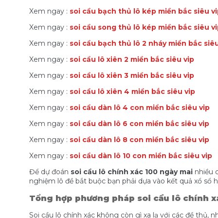
Xem ngay :
soi cầu bạch thủ lô kép miền bắc siêu v
Xem ngay :
soi cầu song thủ lô kép miền bắc siêu v
Xem ngay :
soi cầu bạch thủ lô 2 nháy miền bắc siêu
Xem ngay :
soi cầu lô xiên 2 miền bắc siêu vip
Xem ngay :
soi cầu lô xiên 3 miền bắc siêu vip
Xem ngay :
soi cầu lô xiên 4 miền bắc siêu vip
Xem ngay :
soi cầu dàn lô 4 con miền bắc siêu vip
Xem ngay :
soi cầu dàn lô 6 con miền bắc siêu vip
Xem ngay :
soi cầu dàn lô 8 con miền bắc siêu vip
Xem ngay :
soi cầu dàn lô 10 con miền bắc siêu vip
Để dự đoán
soi cầu lô chính xác 100 ngày mai
nhiều c
nghiệm lô đề bắt buộc bạn phải dựa vào kết quả xổ sổ 
Tổng hợp phương pháp soi cầu lô chính 
Soi cầu lô chính xác không còn gì xa lạ với các đề thủ, n