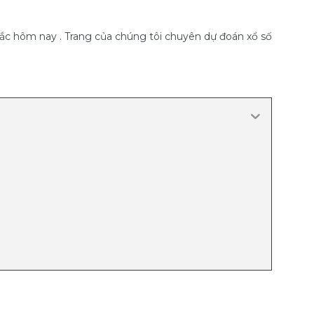
ắc hôm nay . Trang của chúng tôi chuyên dự đoán xổ số