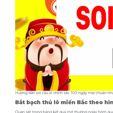
Hướng dẫn soi cầu lô chính xác 100 ngày mai chuẩn nhấ
Bắt bạch thủ lô miền Bắc theo h
Quan sát trong bảng kết quả mở thưởng ngày hôm qua, 