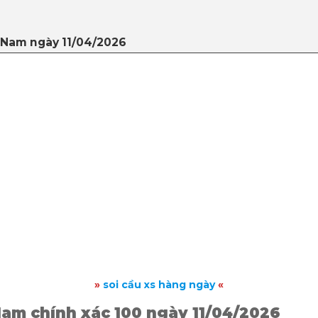
n Nam ngày 11/04/2026
»
soi cầu xs hàng ngày
«
Nam chính xác 100 ngày 11/04/2026