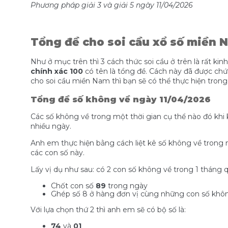
Phương pháp giải 3 và giải 5 ngày 11/04/2026
Tổng đề cho soi cầu xổ số miền 
Như ở mục trên thì 3 cách thức soi cầu ở trên là rất k
chính xác 100
có tên là tổng đề. Cách này đã được ch
cho soi cầu miền Nam thì bạn sẽ có thể thực hiện trong
Tổng đề số không về ngày 11/04/2026
Các số không về trong một thời gian cụ thể nào đó khi 
nhiều ngày.
Anh em thực hiện bằng cách liệt kê số không về trong m
các con số này.
Lấy vị dụ như sau: có 2 con số không về trong 1 tháng 
Chốt con số
89
trong ngày
Ghép số 8 ở hàng đơn vị cùng những con số khôn
Với lựa chọn thứ 2 thì anh em sẽ có bộ số là:
74
và
01