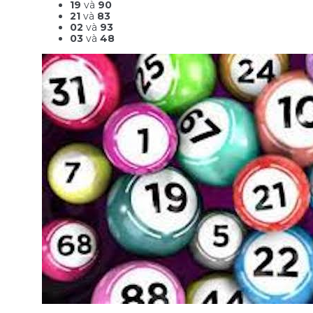
19
và
90
21
và
83
02
và
93
03
và
48