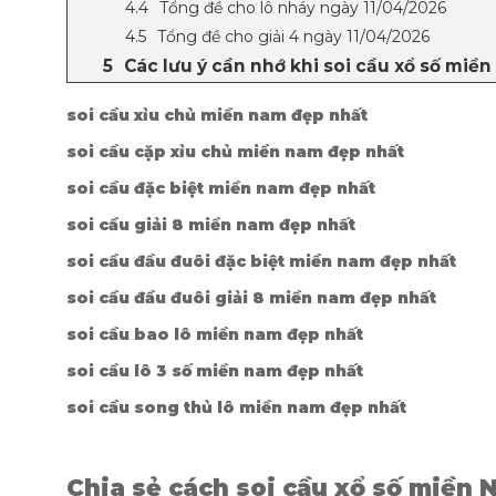
Tổng đề cho lô nháy ngày 11/04/2026
Tổng đề cho giải 4 ngày 11/04/2026
Các lưu ý cần nhớ khi soi cầu xổ số miề
soi cầu xỉu chủ miền nam đẹp nhất
soi cầu cặp xỉu chủ miền nam đẹp nhất
soi cầu đặc biệt miền nam đẹp nhất
soi cầu giải 8 miền nam đẹp nhất
soi cầu đầu đuôi đặc biệt miền nam đẹp nhất
soi cầu đầu đuôi giải 8 miền nam đẹp nhất
soi cầu bao lô miền nam đẹp nhất
soi cầu lô 3 số miền nam đẹp nhất
soi cầu song thủ lô miền nam đẹp nhất
Chia sẻ cách soi cầu xổ số miền 