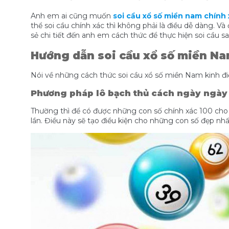
Anh em ai cũng muốn
soi cầu xổ số miền nam chính 
thể soi cầu chính xác thì không phải là điều dễ dàng. Và 
sẻ chi tiết đến anh em cách thức để thực hiện soi cầu s
Hướng dẫn soi cầu xổ số miền Na
Nói về những cách thức soi cầu xổ số miền Nam kinh đi
Phương pháp lô bạch thủ cách ngày ngày
Thường thì để có được những con số chính xác 100 cho 
lần. Điều này sẽ tạo điều kiện cho những con số đẹp nhấ