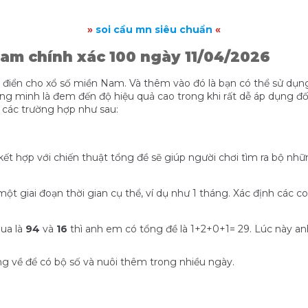
»
soi cầu mn siêu chuẩn
«
Nam chính xác 100 ngày 11/04/2026
inh điển cho xổ số miền Nam. Và thêm vào đó là bạn có thể sử d
ứng minh là đem đến độ hiệu quả cao trong khi rất dễ áp dụng đ
 các trường hợp như sau:
kết hợp với chiến thuật tổng đề sẽ giúp người chơi tìm ra bộ nh
ột giai đoạn thời gian cụ thể, ví dụ như 1 tháng. Xác định các 
qua là
94
và
16
thì anh em có tổng đề là 1+2+0+1= 29. Lúc này anh
g về để có bộ số và nuôi thêm trong nhiều ngày.