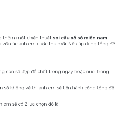
ụng thêm một chiến thuật
soi cầu xổ số miền nam
ối với các anh em cược thủ mới. Nếu áp dụng tổng đề
ững con số đẹp để chốt trong ngày hoặc nuôi trong
con số không về thì anh em sẽ tiến hành cộng tổng đề
 em sẽ có 2 lựa chọn đó là: