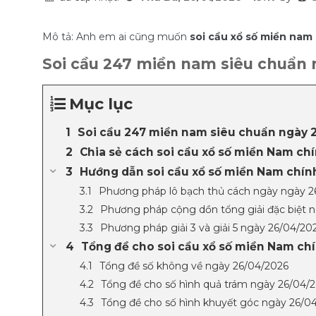
Mô tả: Anh em ai cũng muốn
soi cầu xổ số miền nam
Soi cầu 247 miền nam siêu chuẩn 
Mục lục
Soi cầu 247 miền nam siêu chuẩn ngày 
Chia sẻ cách soi cầu xổ số miền Nam ch
Hướng dẫn soi cầu xổ số miền Nam chín
Phương pháp lô bạch thủ cách ngày ngày 2
Phương pháp cộng dồn tổng giải đặc biệt 
Phương pháp giải 3 và giải 5 ngày 26/04/20
Tổng đề cho soi cầu xổ số miền Nam ch
Tổng đề số không về ngày 26/04/2026
Tổng đề cho số hình quả trám ngày 26/04/
Tổng đề cho số hình khuyết góc ngày 26/0