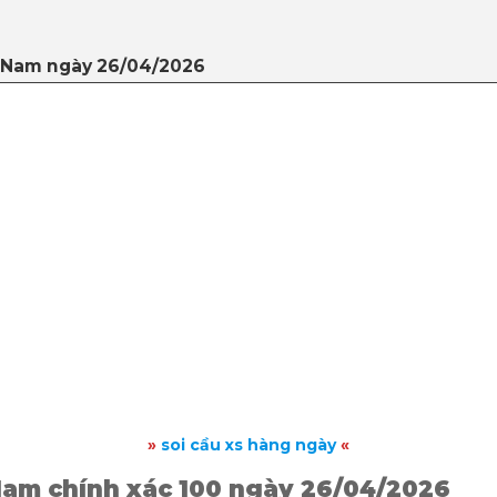
ền Nam ngày 26/04/2026
»
soi cầu xs hàng ngày
«
 Nam chính xác 100 ngày 26/04/2026