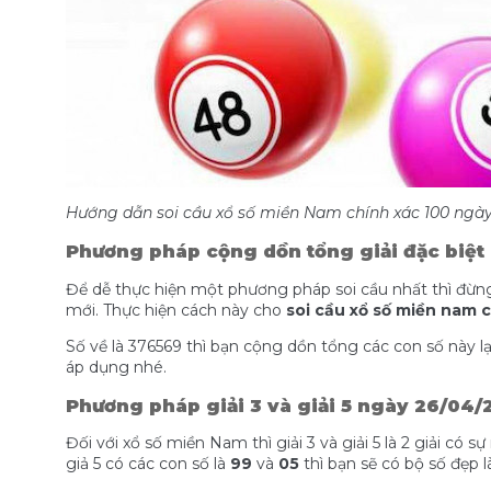
Hướng dẫn soi cầu xổ số miền Nam chính xác 100 ngà
Phương pháp cộng dồn tổng giải đặc biệt
Để dễ thực hiện một phương pháp soi cầu nhất thì đừng 
mới. Thực hiện cách này cho
soi cầu xổ số miền nam 
Số về là 376569 thì bạn cộng dồn tổng các con số này l
áp dụng nhé.
Phương pháp giải 3 và giải 5 ngày 26/04/
Đối với xổ số miền Nam thì giải 3 và giải 5 là 2 giải có 
giả 5 có các con số là
99
và
05
thì bạn sẽ có bộ số đẹp l