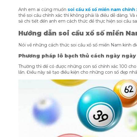
Anh em ai cũng muốn
soi cầu xổ số miền nam chính 
thể soi cầu chính xác thì không phải là điều dễ dàng. Và 
sẻ chi tiết đến anh em cách thức để thực hiện soi cầu s
Hướng dẫn soi cầu xổ số miền Na
Nói về những cách thức soi cầu xổ số miền Nam kinh đi
Phương pháp lô bạch thủ cách ngày ngày
Thường thì để có được những con số chính xác 100 cho 
lần. Điều này sẽ tạo điều kiện cho những con số đẹp nhấ