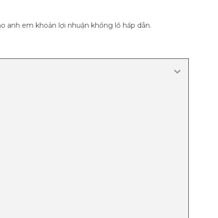
o anh em khoản lợi nhuận khổng lồ hấp dẫn.