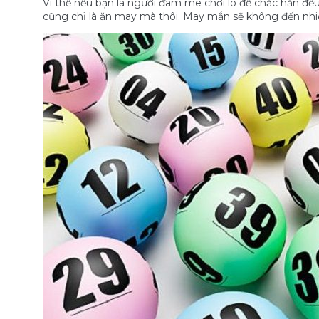
Vì thế nếu bạn là người đam mê chơi lô đề chắc hẳn đề
cũng chỉ là ăn may mà thôi. May mắn sẽ không đến nhiề