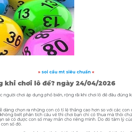
»
soi cầu mt siêu chuẩn
«
g khi chơi lô đề? ngày 24/04/2026
 người chơi áp dụng phổ biến, rộng rãi khi chơi lô đề đâu đúng
ễ dàng chọn ra những con có tỉ lệ thắng cao hơn so với các con
không biết phân tích cầu về thì chơi bạn chỉ có thua mà thôi chứ
 bạn sẽ có được con số may mắn cho riêng mình. Do đó tâm lý của 
 con số đó.