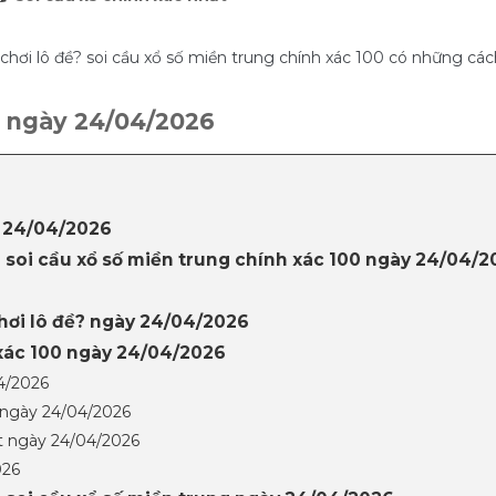
 chơi lô đề? soi cầu xổ số miền trung chính xác 100 có những cá
n ngày 24/04/2026
y 24/04/2026
soi cầu xổ số miền trung chính xác 100 ngày 24/04/2
chơi lô đề? ngày 24/04/2026
 xác 100 ngày 24/04/2026
04/2026
 ngày 24/04/2026
iệt ngày 24/04/2026
026