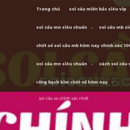
Trang chủ
soi cầu miền bắc siêu vip
soi cầu mn siêu chuẩn
soi cầu mb s
chốt số soi cầu mb hôm nay chính xác 10
soi cầu mn siêu chuẩn
cách soi cầu 
s
o
i
c
a
u
x
s
rồng bạch kim chốt số hôm nay
s
o
i
c
ầ
u
x
s
c
h
í
n
h
x
á
c
n
h
ấ
t