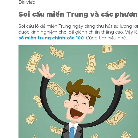
Bài viết:
Soi cầu miền Trung và các phươn
Soi cầu lô đề miền Trung ngày càng thu hút số lượng l
được kinh nghiệm chơi để giành chiến thắng cao. Vậy l
số miền trung chính xác 100
. Cùng tìm hiểu nhé.