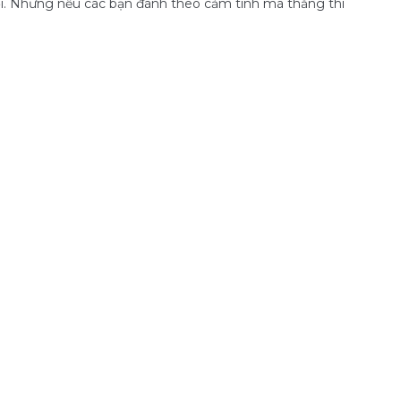
ồi. Nhưng nếu các bạn đánh theo cảm tính mà thắng thì