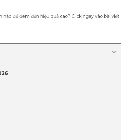
ch nào để đem đến hiệu quả cao? Click ngay vào bài viết
026