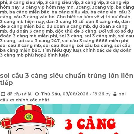
phi
,
3 cang sieu vip
,
3 càng siêu vip
,
3 càng vip
,
3 càng vip
hôm nay
,
3 càng vip hôm nay mn
,
3cang
,
3cang vip
,
ba càng
mb
,
ba càng miền bắc
,
ba càng siêu vip
,
ba càng vip
,
cầu 3
càng
,
cầu 3 càng vào bờ
,
Cho biết sơ lược về vị trí dự đoán
3 càng mb hiện nay
,
dàn 3 càng 10 số
,
dan 3 cang mb
,
dàn
de 3 càng miền bắc
,
du doan 3 cang mb
,
dự đoán 3 càng
mb
,
dự đoán 3 cang mb
,
độc thủ de 3 càng
,
Đối với xổ số dự
đoán 3 càng mb miễn phí
,
soi 3 càng
,
soi 3 càng mb
,
soi cau
3 cang
,
soi cau 3 cang 247
,
soi cầu 3 càng 6666 miễn phí
,
soi cau 3 cang mb
,
soi cau 3cang
,
soi cầu ba càng
,
soi cầu
ba càng miền bắc
,
Tìm hiểu quy luật chính xác để dự đoán
ở
3 càng mb phù hợp
2 bình luận
dự
đoán
3
càng
soi cầu 3 càng siêu chuẩn trúng lớn liên
mb
tiếp
chúc
quý
khách
đã câp nhật:
Thứ Sáu, 07/08/2026 - 19:26
by
soi
phát
cầu xs chính xác nhất
tài