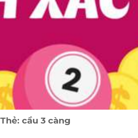
Skip
to
Thẻ:
cầu 3 càng
content