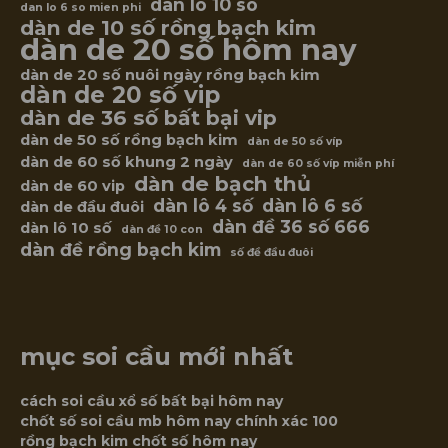
dan lo 10 so
dan lo 6 so mien phi
dàn de 10 số rồng bạch kim
dàn de 20 số hôm nay
dàn de 20 số nuôi ngày rồng bạch kim
dàn de 20 số vip
dàn de 36 số bất bại vip
dàn de 50 số rồng bạch kim
dàn de 50 số víp
dàn de 60 số khung 2 ngày
dàn de 60 số víp miễn phí
dàn de bạch thủ
dàn de 60 vip
dàn lô 4 số
dàn lô 6 số
dàn de đầu đuôi
dàn đề 36 số 666
dàn lô 10 số
dàn đề 10 con
dàn đề rồng bạch kim
số đề đầu đuôi
mục soi cầu mới nhất
cách soi cầu xổ số bất bại hôm nay
chốt số soi cầu mb hôm nay chính xác 100
rồng bạch kim chốt số hôm nay