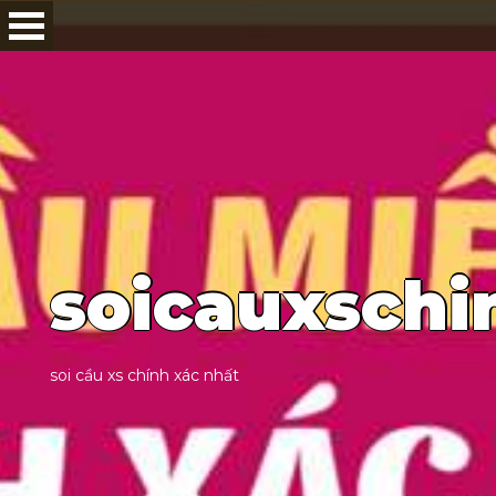
s
o
i
c
a
u
x
s
c
h
i
s
o
i
c
ầ
u
x
s
c
h
í
n
h
x
á
c
n
h
ấ
t