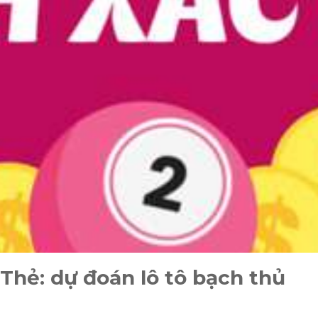
Skip
to
Thẻ:
dự đoán lô tô bạch thủ
content