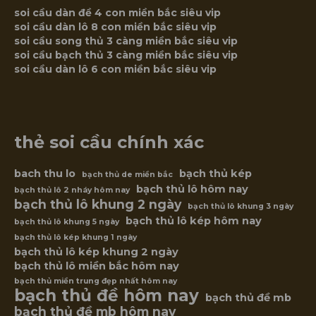
soi cầu dàn đề 4 con miền bắc siêu vip
soi cầu dàn lô 8 con miền bắc siêu vip
soi cầu song thủ 3 càng miền bắc siêu vip
soi cầu bạch thủ 3 càng miền bắc siêu vip
soi cầu dàn lô 6 con miền bắc siêu vip
thẻ soi cầu chính xác
bach thu lo
bạch thủ kép
bạch thủ de miền bắc
bạch thủ lô hôm nay
bạch thủ lô 2 nháy hôm nay
bạch thủ lô khung 2 ngày
bạch thủ lô khung 3 ngày
bạch thủ lô kép hôm nay
bạch thủ lô khung 5 ngày
bạch thủ lô kép khung 1 ngày
bạch thủ lô kép khung 2 ngày
bạch thủ lô miền bắc hôm nay
bạch thủ miền trung đẹp nhất hôm nay
bạch thủ đề hôm nay
bạch thủ đề mb
bạch thủ đề mb hôm nay