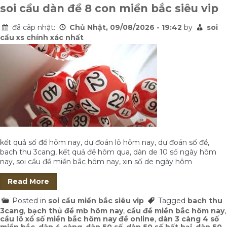
soi cầu dàn đề 8 con miền bắc siêu vip
đã câp nhật:
Chủ Nhật, 09/08/2026 - 19:42
by
soi
cầu xs chính xác nhất
kết quả số đề hôm nay, dự đoán lô hôm nay, dự đoán số đề,
bach thu 3cang, kết quả đề hôm qua, dàn de 10 số ngày hôm
nay, soi cầu đề miền bắc hôm nay, xin số de ngày hôm
Read More
Posted in
soi cầu miền bắc siêu vip
Tagged
bach thu
3cang
,
bạch thủ đề mb hôm nay
,
cầu đề miền bắc hôm nay
,
cầu lô xổ số miền bắc hôm nay đề online
,
dàn 3 càng 4 số