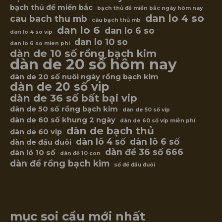
bạch thủ đề miền bắc
bạch thủ đề miền bắc ngày hôm nay
dan lo 4 so
cau bach thu mb
câu bạch thủ mb
dan lo 6
dan lo 6 so
dan lo 4 so vip
dan lo 10 so
dan lo 6 so mien phi
dàn de 10 số rồng bạch kim
dàn de 20 số hôm nay
dàn de 20 số nuôi ngày rồng bạch kim
dàn de 20 số vip
dàn de 36 số bất bại vip
dàn de 50 số rồng bạch kim
dàn de 50 số víp
dàn de 60 số khung 2 ngày
dàn de 60 số víp miễn phí
dàn de bạch thủ
dàn de 60 vip
dàn lô 4 số
dàn lô 6 số
dàn de đầu đuôi
dàn đề 36 số 666
dàn lô 10 số
dàn đề 10 con
dàn đề rồng bạch kim
số đề đầu đuôi
mục soi cầu mới nhất