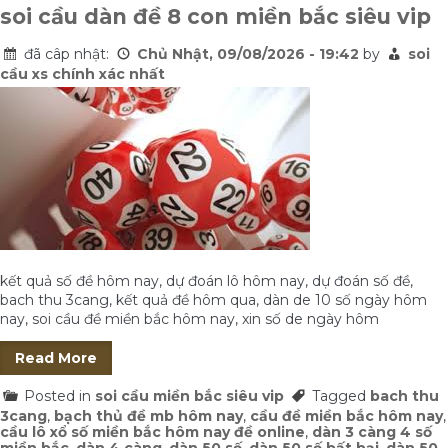
soi cầu dàn đề 8 con miền bắc siêu vip
đã câp nhật:
Chủ Nhật, 09/08/2026 - 19:42
by
soi
cầu xs chính xác nhất
kết quả số đề hôm nay, dự đoán lô hôm nay, dự đoán số đề,
bach thu 3cang, kết quả đề hôm qua, dàn de 10 số ngày hôm
nay, soi cầu đề miền bắc hôm nay, xin số de ngày hôm
Read More
Posted in
soi cầu miền bắc siêu vip
Tagged
bach thu
3cang
,
bạch thủ đề mb hôm nay
,
cầu đề miền bắc hôm nay
,
cầu lô xổ số miền bắc hôm nay đề online
,
dàn 3 càng 4 số