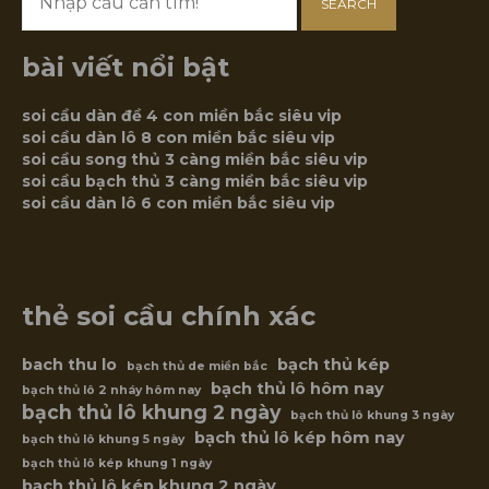
SEARCH
mb
tỷ
lệ
trúng
bài viết nổi bật
99
tự
tin
soi cầu dàn đề 4 con miền bắc siêu vip
lấy
soi cầu dàn lô 8 con miền bắc siêu vip
Kqxsmb
soi cầu song thủ 3 càng miền bắc siêu vip
soi cầu bạch thủ 3 càng miền bắc siêu vip
soi cầu dàn lô 6 con miền bắc siêu vip
thẻ soi cầu chính xác
bach thu lo
bạch thủ kép
bạch thủ de miền bắc
bạch thủ lô hôm nay
bạch thủ lô 2 nháy hôm nay
bạch thủ lô khung 2 ngày
bạch thủ lô khung 3 ngày
bạch thủ lô kép hôm nay
bạch thủ lô khung 5 ngày
bạch thủ lô kép khung 1 ngày
bạch thủ lô kép khung 2 ngày