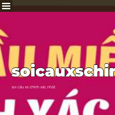
s
o
i
c
a
u
x
s
c
h
i
s
o
i
c
ầ
u
x
s
c
h
í
n
h
x
á
c
n
h
ấ
t