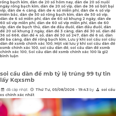
rồng bạch kim
,
dàn de 20 số hôm nay
,
dàn de 20 số nuôi
ngày rồng bạch kim
,
dàn de 20 số vip
,
dàn de 36 số bất bại
vip
,
dàn de 4 càng
,
dàn de 4 số miễn phí
,
dàn de 4 số vip
miền bắc
,
dàn de 50 số rồng bạch kim
,
dàn de 50 số víp
,
dàn de 6 số miễn phí
,
dàn de 60 số khung 2 ngày
,
dàn de
60 số víp miễn phí
,
dàn de 60 số vip miễn phí
,
dàn de 60
vip
,
dàn de bạch thủ
,
dàn de đầu đuôi
,
dàn đầu đuôi
,
dàn
đề 20 số khung 2 ngày
,
dàn đề 3 càng
,
dàn đề 30 số
,
dàn đề
36 số 666
,
dàn đề 4 số
,
dàn đề 50 số 247
,
dàn đề 6 số
,
dàn
đề ba càng
,
dàn đề rồng bạch kim
,
Lưu ý khi soi cầu soi cầu
dàn đề xsmb chính xác 100
,
Một vài lưu ý khi soi cầu dàn đề
xsmb chính xác 100
,
soi cầu dàn đề
,
soi cầu dàn đề xsmb
chính xác 100
,
Soi cầu dàn đề xsmb chính xác 100 là gì
2
ở
bình luận
soi
cầu
dàn
đề
soi cầu dàn đề mb tỷ lệ trúng 99 tự tin
xsmb
lấy Kqxsmb
chính
xác
100
đã câp nhật:
Thứ Tư, 05/08/2026 - 19:43
by
soi cầu
cầu
xs chính xác nhất
ngon
lắm