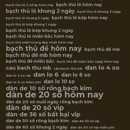
bạch thủ lô hôm nay
bạch thủ lô 2 nháy hôm nay
bạch thủ lô khung 2 ngày
bạch thủ lô khung 3 ngày
bạch thủ lô kép hôm nay
bạch thủ lô khung 5 ngày
bạch thủ lô kép khung 1 ngày
bạch thủ lô kép khung 2 ngày
bạch thủ lô miền bắc hôm nay
bạch thủ miền trung đẹp nhất hôm nay
bạch thủ đề hôm nay
bạch thủ đề mb
bạch thủ đề mb hôm nay
bạch thủ đề miền bắc
bạch thủ đề miền bắc ngày hôm nay
dan lo 4 so
cau bach thu mb
câu bạch thủ mb
dan lo 6
dan lo 6 so
dan lo 4 so vip
dan lo 10 so
dan lo 6 so mien phi
dàn de 10 số rồng bạch kim
dàn de 20 số hôm nay
dàn de 20 số nuôi ngày rồng bạch kim
dàn de 20 số vip
dàn de 36 số bất bại vip
dàn de 50 số rồng bạch kim
dàn de 50 số víp
dàn de 60 số khung 2 ngày
dàn de 60 số víp miễn phí