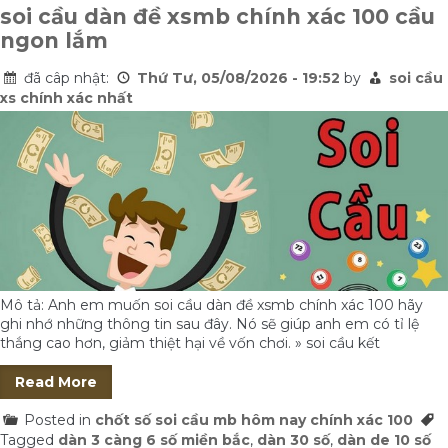
soi cầu dàn đề xsmb chính xác 100 cầu
ngon lắm
đã câp nhật:
Thứ Tư, 05/08/2026 - 19:52
by
soi cầu
xs chính xác nhất
Mô tả: Anh em muốn soi cầu dàn đề xsmb chính xác 100 hãy
ghi nhớ những thông tin sau đây. Nó sẽ giúp anh em có tỉ lệ
thắng cao hơn, giảm thiệt hại về vốn chơi. » soi cầu kết
Read More
Posted in
chốt số soi cầu mb hôm nay chính xác 100
Tagged
dàn 3 càng 6 số miền bắc
,
dàn 30 số
,
dàn de 10 số