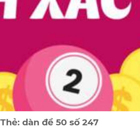
Skip
to
Thẻ:
dàn đề 50 số 247
content